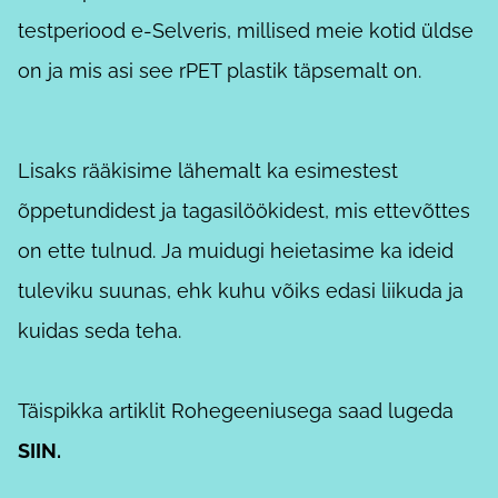
testperiood e-Selveris, millised meie kotid üldse
on ja mis asi see rPET plastik täpsemalt on.
Lisaks rääkisime lähemalt ka esimestest
õppetundidest ja tagasilöökidest, mis ettevõttes
on ette tulnud. Ja muidugi heietasime ka ideid
tuleviku suunas, ehk kuhu võiks edasi liikuda ja
kuidas seda teha.
Täispikka artiklit Rohegeeniusega saad lugeda
SIIN.