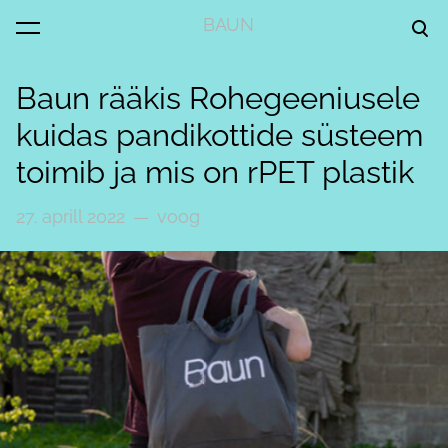
BAUN
lisati ostukorvi.
Vaata ostukorvi
Baun rääkis Rohegeeniusele
kuidas pandikottide süsteem
toimib ja mis on rPET plastik
27. aprill 2022
—
voog