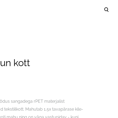
lisati ostukorvi.
Vaata ostukorvi
aun kott
dus sangadega rPET materjalist
d tekstiilkott. Mahutab 1,5x tavapärase kile-
koti mahu ning on väga vastupidav - kuni