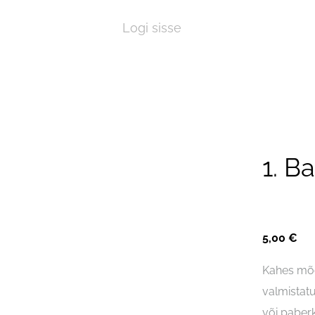
Logi sisse
1. B
5,00 €
Kahes mõõ
valmistatu
või paber