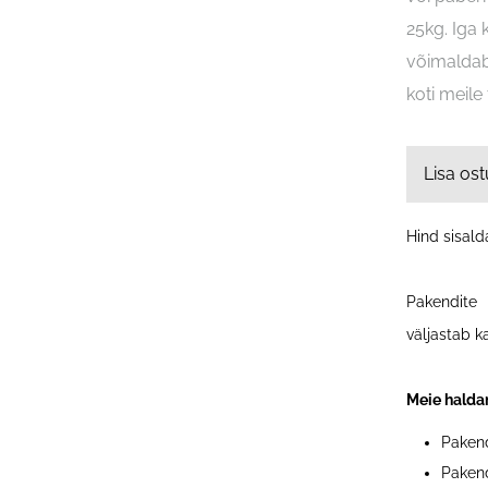
25kg. Iga
võimaldab
koti meile
Lisa ost
Hind sisal
Pakendite
väljastab k
Meie halda
Pakend
Pakend