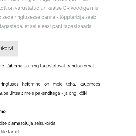
 kott on varustatud unikaalse QR koodiga mis
 seda ringlusesse panna - lõpptarbija saab
 tagastada, et selle eest pant tagasi saada.
ukorvi
dab käibemaksu ning tagastatavat pandisummat
 ringluses hoidmine on meie teha, kaupmees
auba lihtsalt meie pakenditega - ja ongi kõik!
me:
ite olemasolu ja seisukorda;
ite tarnet;