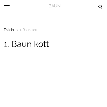
BAUN
lisati ostukorvi.
Vaata ostukorvi
Esileht
1. Baun kott
1. Baun kott
1 / 4