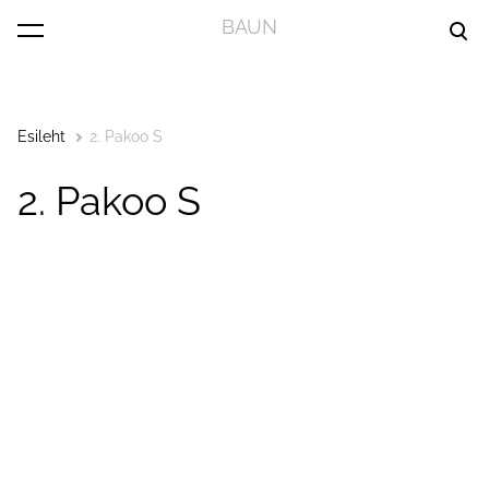
BAUN
lisati ostukorvi.
Vaata ostukorvi
Esileht
2. Pakoo S
2. Pakoo S