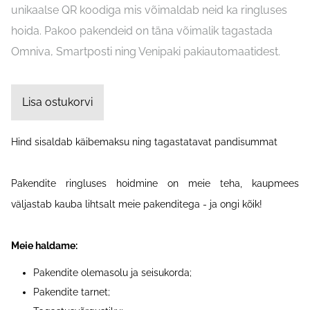
unikaalse QR koodiga mis võimaldab neid ka ringluses
hoida. Pakoo pakendeid on täna võimalik tagastada
Omniva, Smartposti ning Venipaki pakiautomaatidest.
Lisa ostukorvi
Hind sisaldab käibemaksu ning tagastatavat pandisummat
Pakendite ringluses hoidmine on meie teha, kaupmees
väljastab kauba lihtsalt meie pakenditega - ja ongi kõik!
Meie haldame:
Pakendite olemasolu ja seisukorda;
Pakendite tarnet;